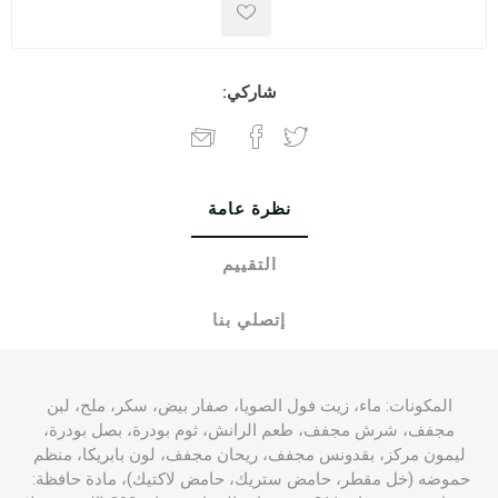
شاركي:
نظرة عامة
التقييم
إتصلي بنا
المكونات: ماء، زيت فول الصويا، صفار بيض، سكر، ملح، لبن
مجفف، شرش مجفف، طعم الرانش، ثوم بودرة، بصل بودرة،
ليمون مركز، بقدونس مجفف، ريحان مجفف، لون بابريكا، منظم
حموضه (خل مقطر، حامض ستريك، حامض لاكتيك)، مادة حافظة: