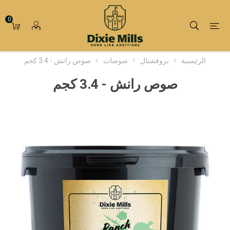
0
الرئيسية
بروفشنال
صوصات
صوص رانش - 3.4 كجم
صوص رانش - 3.4 كجم