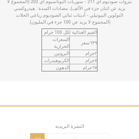
بنزوات صوديوم اي 211 - سوربات البوتاسيوم اي 202 (المجموع لا
يزيد عن اثنان جزء في الألف)، مضادات اكسدة : هيدروكسي
التولوين البيوتيلي - أديتات ثنائي الصوديوم رباعي الخلات
(المجموع لا يزيد عن 100 جزء في المليون).
القيم الغذائية لكل 100 جرام
السعرات
٦٣٩سعر
الحرارية
٢جرام
البروتين
٧جرام
الكربوهيدرات
٦٧جرام
الدهون
النشرة البريدية