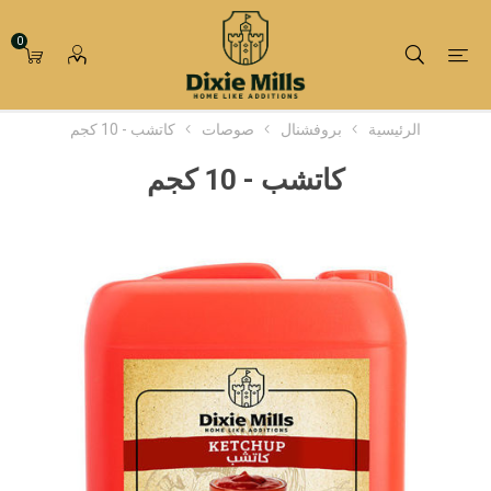
0
الرئيسية
بروفشنال
صوصات
كاتشب - 10 كجم
كاتشب - 10 كجم