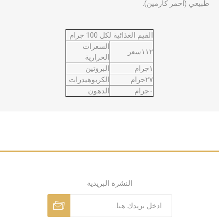
طبيعي (احمر كارمين).
القيم الغذائية لكل 100 جرام
السعرات
١١٢سعر
الحرارية
١جرام
البروتين
٢٧جرام
الكربوهيدرات
٠جرام
الدهون
النشرة البريدية