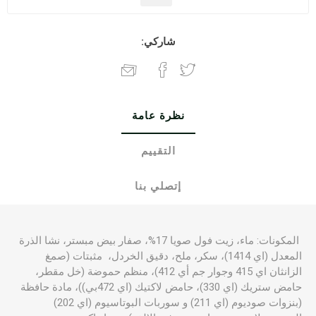
شاركي:
نظرة عامة
التقييم
إتصلي بنا
المكونات: ماء، زيت فول صويا 17%، صفار بيض مبستر، نشا الذرة
المعدل (اي 1414)، سكر، ملح، دقيق الخردل، مثبتات (صمغ
الزانثان اي 415 وجوار جم أي 412)، منظم حموضة (خل مقطر،
حامض ستريك (اي 330)، حامض لاكتيك (اي 472بي))، مادة حافظة
(بنزوات صوديوم (اي 211) و سوربات البوتاسيوم (اي 202)