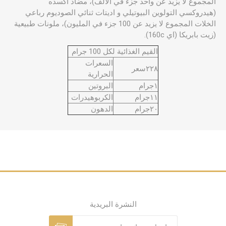
المجموع لا يزيد عن واحد جزء في الالف)، مضاد اكسده
(هيدروكسي التولوين البيوتيلي و اديتات ثنائي الصوديوم رباعي
الخلات المجموع لا يزيد عن 100 جزء في المليون)، ملونات طبيعية
(زيت بابريكا (اي 160c).
القيم الغذائية لكل 100 جرام
السعرات
٢٢٨سعر
الحرارية
١جرام
البروتين
١١جرام
الكربوهيدرات
٢٠جرام
الدهون
النشرة البريدية