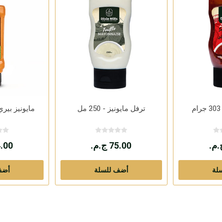
ترفل مايونيز - 250 مل
مايونيز بيري بي
75.00 ج.م.
74.00 