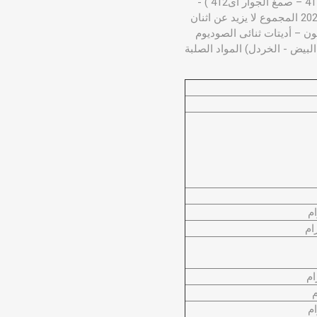
أخضر كلوروفيل اى141 ) ، عصير ليمون مركز ، زيت مستردة ، زيت شطة - مثبتات (صمغ الزانثان اي 415 – صمغ الجوار اى412 ) -
منظم حموضة (حامض لاكتيك اي270 ) - مواد حافظة (بنزوات صوديوم اي 211 ، سوربات البوتاسيوم اي 202 المجموع لا يزيد عن اثنان
ى التولوين البيوتيلى اى321 لا يزيد عن 100 جزء فى المليون – أديتات ثنائى الصوديوم
ا – صفار البيض - الخردل) المواد الصلبة
ة