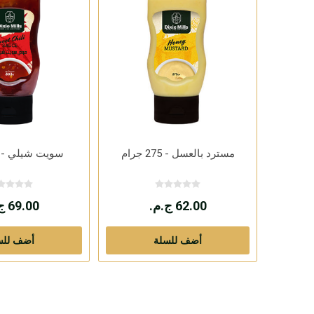
مسترد بالعسل - 275 جرام
سويت شيلي - 303 جرام
62.00 ج.م.
69.00 ج.م.