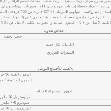
جزء في الألف ) – مضادات أكسدة ( هيدروكس
رباعى الخلات اى385 لا يزيد عن 100 جزء فى المليون). مسببات الحساسية : يحتوى على (الصوي
الكلية: لا تقل عن 8 % - الدهون النباتية و الحيوانية الكلية : لا تقل عن 25 %
حقائق تغذوية
حجم الحص
الكميات لكل حصة
السعرات الحراري
%نسبة للأحتياج اليومى
الدهون الكلية 36 جرام
الدهون المشبعة 5 جرام
الدهون المتحولة 0 جرام
كوليسترول 40 ملجرام
صوديوم 770 ملجرام
الكربوهيدرات 10 جرام