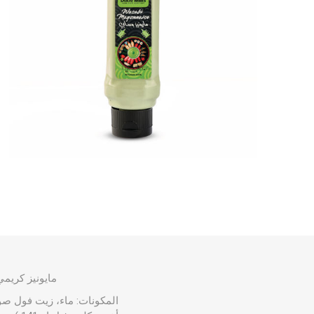
مايونيز كريمي
المكونات: ماء، زيت فول صو