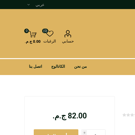
0
(0)
حسابي
الرغبات
0.00 ج.م.
من نحن
الكاتالوج
اتصل بنا
82.00 ج.م.
i