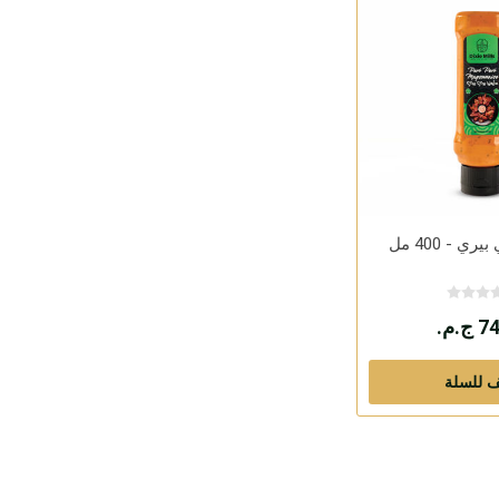
ري - 400 مل
ج.م.