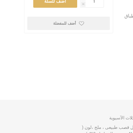
h
طباق
أضف للمفضلة
لات الآسيوية
ل قصب طبيعى ، ملح ،لون (